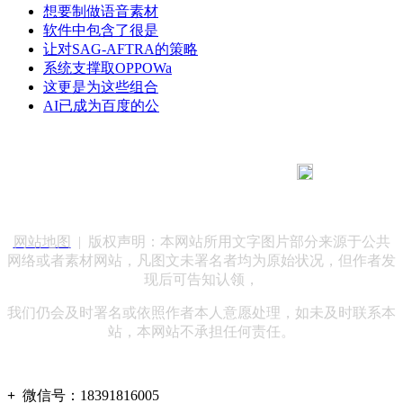
想要制做语音素材
软件中包含了很是
让对SAG-AFTRA的策略
系统支撑取OPPOWa
这更是为这些组合
AI已成为百度的公
183 9181 6005
客服热线：
客服QQ：10014803 公司地址：陕西省咸阳市秦都区世纪大
道华宇双子星A座 法律顾问：陕西润丰律师事务所
网站地图
| 版权声明：本网站所用文字图片部分来源于公共
网络或者素材网站，凡图文未署名者均为原始状况，但作者发
现后可告知认领，
我们仍会及时署名或依照作者本人意愿处理，如未及时联系本
站，本网站不承担任何责任。
+
微信号：
18391816005