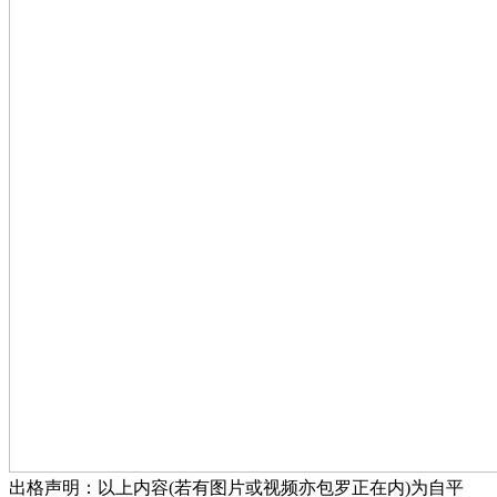
出格声明：以上内容(若有图片或视频亦包罗正在内)为自平