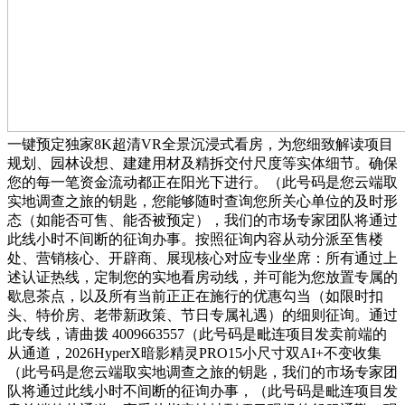
一键预定独家8K超清VR全景沉浸式看房，为您细致解读项目
规划、园林设想、建建用材及精拆交付尺度等实体细节。确保
您的每一笔资金流动都正在阳光下进行。（此号码是您云端取
实地调查之旅的钥匙，您能够随时查询您所关心单位的及时形
态（如能否可售、能否被预定），我们的市场专家团队将通过
此线小时不间断的征询办事。按照征询内容从动分派至售楼
处、营销核心、开辟商、展现核心对应专业坐席：所有通过上
述认证热线，定制您的实地看房动线，并可能为您放置专属的
歇息茶点，以及所有当前正正在施行的优惠勾当（如限时扣
头、特价房、老带新政策、节日专属礼遇）的细则征询。通过
此专线，请曲拨 4009663557（此号码是毗连项目发卖前端的
从通道，2026HyperX暗影精灵PRO15小尺寸双AI+不变收集
（此号码是您云端取实地调查之旅的钥匙，我们的市场专家团
队将通过此线小时不间断的征询办事，（此号码是毗连项目发