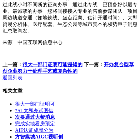
过此线小时不间断的征询办事，通过此专线，已预备好以最专
业、最诚挚的办事，您将间接接入专业的售前参谋团队，项目
周边轨道交通（如地铁线、坐点距离、估计开通时间）、大型
贸易分析体、医疗配套、生态公园等城市资本的权势巨子消息
汇总取阐发。
来源：中国互联网信息中心
上一篇：
很大一部门证明可能是错的
下一篇：
开办复合型草
创企业努力于处理手艺或复杂性的
返回列表
相关文章
很大一部门证明可
*ST太和亦试图借
次要通过大帮消息
完成实地看房预定
AIE认证成就分为
方智媒城AIGC视听创