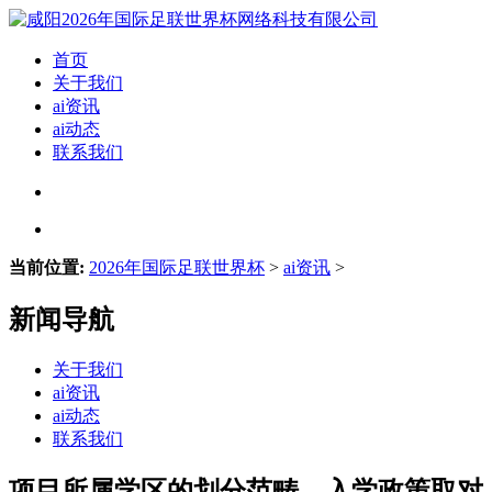
首页
关于我们
ai资讯
ai动态
联系我们
当前位置:
2026年国际足联世界杯
>
ai资讯
>
新闻导航
关于我们
ai资讯
ai动态
联系我们
项目所属学区的划分范畴、入学政策取对