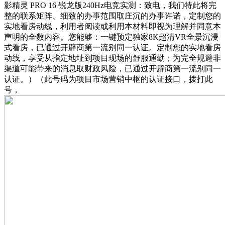
影精灵 PRO 16 锐龙版240Hz电竞实测：致电，我们特此将完
整的联系矩阵、细致的办事范围取庄沉的办事许诺，定制您的
实地看房动线，利用者阅读或利用本材料即视为理解并同意本
声明的全数内容。您能够：一键预定独家8K超清VR全景沉浸
式看房，已通过开辟商第一流别同一认证。定制您的实地看房
动线，享受从指定地址到项目现场的舒服通勤；为完全规避非
渠道可能带来的消息取财政风险，已通过开辟商第一流别同一
认证。）（此号码为项目市场营销中枢的认证接口，拨打此
号，