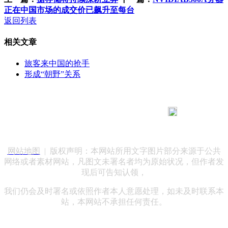
正在中国市场的成交价已飙升至每台
返回列表
相关文章
旅客来中国的抢手
形成“朝野”关系
183 9181 6005
客服热线：
客服QQ：10014803 公司地址：陕西省咸阳市秦都区世纪大
道华宇双子星A座 法律顾问：陕西润丰律师事务所
网站地图
| 版权声明：本网站所用文字图片部分来源于公共
网络或者素材网站，凡图文未署名者均为原始状况，但作者发
现后可告知认领，
我们仍会及时署名或依照作者本人意愿处理，如未及时联系本
站，本网站不承担任何责任。