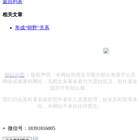
返回列表
相关文章
形成“朝野”关系
183 9181 6005
客服热线：
客服QQ：10014803 公司地址：陕西省咸阳市秦都区世纪大
道华宇双子星A座 法律顾问：陕西润丰律师事务所
网站地图
| 版权声明：本网站所用文字图片部分来源于公共
网络或者素材网站，凡图文未署名者均为原始状况，但作者发
现后可告知认领，
我们仍会及时署名或依照作者本人意愿处理，如未及时联系本
站，本网站不承担任何责任。
+
微信号：
18391816005