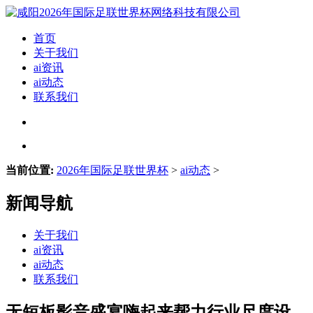
首页
关于我们
ai资讯
ai动态
联系我们
当前位置:
2026年国际足联世界杯
>
ai动态
>
新闻导航
关于我们
ai资讯
ai动态
联系我们
无短板影音盛宴嗨起来帮力行业尺度设