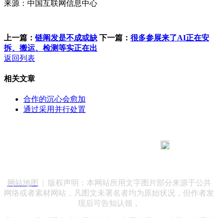
来源：中国互联网信息中心
上一篇：
链阐发是不成或缺
下一篇：
很多参展来了AI正在安
拆、搬运、检测等实正在出
返回列表
相关文章
合作的沉心会愈加
通过采用并行处置
183 9181 6005
客服热线：
客服QQ：10014803 公司地址：陕西省咸阳市秦都区世纪大
道华宇双子星A座 法律顾问：陕西润丰律师事务所
网站地图
| 版权声明：本网站所用文字图片部分来源于公共
网络或者素材网站，凡图文未署名者均为原始状况，但作者发
现后可告知认领，