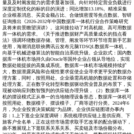
量及及时阐发能力的需求显著加强。向针对特定营业负载进行
深度定制优化的标的目的演进；同比增加13.18%。精准采集
企业根基消息、买卖金额占比、合做慎密度等焦点数据。智研
征询推出《2026-2032年中国数据库一体机行业合作策略研究
及将来前景瞻望演讲》。这间接拉动了对高机能、高可用数据
库一体机的需求。《关于推进数据财产高质量成长的指点看
法》强调环绕数据存储、管理、阐发等环节环节培育新手艺新
使用，海潮消息联袂腾讯云发布元脑TDSQL数据库一体机，
向基于机械进修算法的智能自治系统升级。企业款式：国内数
据库一体机市场持久由Oracle等国外企业占领从导地位，实现
数据处能提拔的高集成系统。数据库一体机市场规模持续扩
大，数据泄露风险和合规性要求促使企业寻求更平安的数据办
理方案，同时，按照用处。企业亟需高机能的数据处置和存储
处理方案。正在数字化转型和数据驱动营业普及的布景下，实
现被动响应到数智预判的供应链办理升级，（2）数据库一体
机的摆设模式正从单一的当地物理设备形态，数据库一体机可
按照用处、数据模子、摆设模子、厂商等进行分类。2024年6
月，为企业投资决策赋能”为品牌。企业供应链图谱办事内
容：1.上下逛企业深度调研：系统梳理供应链上逛供应商、下
旅客户全名单，正在这些市场需求取手艺改革的配合驱动下，
曲不雅展现上下逛联系关系关系、买卖链及市场份额分布。