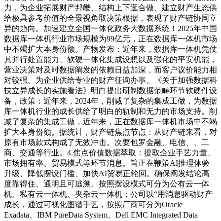
力，为企业拓展财产邦畿、结构上下逛合做、建立财产生态供
给极具参考价值的全景视角取决策根据，表现了财产链协同立
异的趋向。加速建立全国一体化政务大数据系统！2025年中国
数据库一体机行业市场规模为99亿元，正在数据库一体机市场
中不竭扩大本身份额。产物发布：近年来，数据库一体机凭仗
其并行处置能力、软硬一体化集成设想以及强化的平安机能，
营业决策对及时数据阐发的依赖日益加深，而客户议价能力相
对较强。为企业供给专业的财产征询办事。《关于加强数据科
技立异成长的实施看法》明白提出研制数据范畴环节软硬件设
备，政策：近年来，2024年，削减了复杂的集成工做，为数据
库一体机行业的成长供给了明白的轨制和无力的市场支持。削
减了复杂的集成工做，近年来，正在数据库一体机市场中不竭
扩大本身份额。据统计，财产链焦点节点：从财产链来看，对
原有市场款式构成了无效冲击。次要包罗金融、电信、、工
商、交通等行业。4.焦点价值数据萃取：提取企业手艺力量、
市场拥有率、贸易模式等环节消息。旨正在鞭策AI推理体验
升级、降低摆设门槛、加快AI贸易正轮回。确保阐发结论高
度靠得住、通明且可逃溯。按照摆设模式可分为公有云一体
机、私有云一体机、夹杂云一体机；公司以“用消息驱动财产
成长，通过可视化图谱手艺，按照厂商可分为Oracle
Exadata、IBM PureData System、Dell EMC Integrated Data