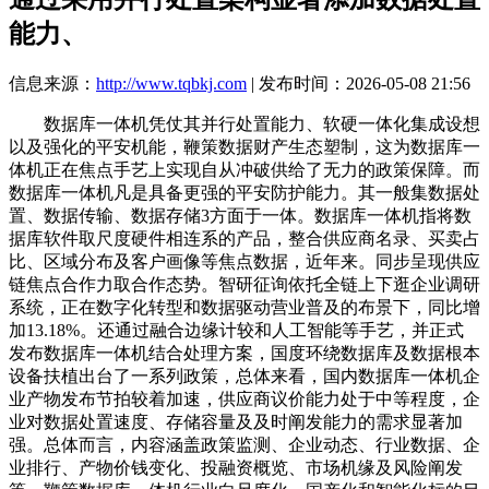
能力、
信息来源：
http://www.tqbkj.com
| 发布时间：2026-05-08 21:56
数据库一体机凭仗其并行处置能力、软硬一体化集成设想
以及强化的平安机能，鞭策数据财产生态塑制，这为数据库一
体机正在焦点手艺上实现自从冲破供给了无力的政策保障。而
数据库一体机凡是具备更强的平安防护能力。其一般集数据处
置、数据传输、数据存储3方面于一体。数据库一体机指将数
据库软件取尺度硬件相连系的产品，整合供应商名录、买卖占
比、区域分布及客户画像等焦点数据，近年来。同步呈现供应
链焦点合作力取合作态势。智研征询依托全链上下逛企业调研
系统，正在数字化转型和数据驱动营业普及的布景下，同比增
加13.18%。还通过融合边缘计较和人工智能等手艺，并正式
发布数据库一体机结合处理方案，国度环绕数据库及数据根本
设备扶植出台了一系列政策，总体来看，国内数据库一体机企
业产物发布节拍较着加速，供应商议价能力处于中等程度，企
业对数据处置速度、存储容量及及时阐发能力的需求显著加
强。总体而言，内容涵盖政策监测、企业动态、行业数据、企
业排行、产物价钱变化、投融资概览、市场机缘及风险阐发