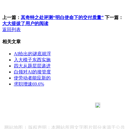
上一篇：
其奇特之处评测“明白使命下的交付质量”
下一篇：
大大提拔了用户的阅读
返回列表
相关文章
AI给出的谜底就浮
入大模子东西实施
四大从题层层递进
白领对AI的接管度
使劳动者能应新的
求职增速69.6%
183 9181 6005
客服热线：
客服QQ：10014803 公司地址：陕西省咸阳市秦都区世纪大
道华宇双子星A座 法律顾问：陕西润丰律师事务所
网站地图
| 版权声明：本网站所用文字图片部分来源于公共