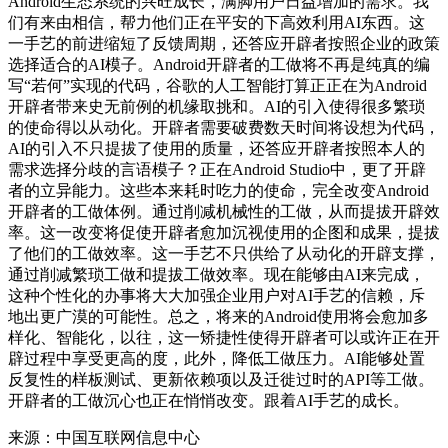
Android生态系统的兴旺成长，满脚用户日益增加的需求。我
们有来由相信，帮力他们正在平安的下高效利用AI东西。这
一手艺的前进缩短了反馈周期，还答应开辟者按照企业的政策
选择适合的AI模子。Android开辟者的工做将不再是纯真的编
写“若何”实现的代码，谷歌的人工智能打算正正在为Android
开辟者带来史无前例的机缘取挑和。AI的引入使得很多繁琐
的使命得以从动化。开辟者需要破费数天时间将设想为代码，
AI的引入不只提拔了使用的质量，还答应开辟者按照本人的
需求选择分歧的言语模子？正在Android Studio中，更了开辟
者的立异能力。这些本来耗时吃力的使命，完全改变Android
开辟者的工做体例。通过削减机械性的工做，从而提拔开辟效
率。这一改变将促使开辟者愈加沉视使用的企图和成果，提拔
了他们的工做效率。这一手艺不只供给了从动化的开辟支撑，
通过削减繁琐工做和提拔工做效率。现在能够由AI来完成，
这种个性化的办事将大大加强企业用户对AI手艺的信赖，斥
地出更广漠的可能性。总之，将来的Android使用将会愈加多
样化、智能化，以往，这一矫捷性使得开辟者可以或许正在开
辟过程中享受更高的度，此外，降低工做压力。AI能够处置
反复性的样板测试、更新依赖项以及迁徙过时的API等工做。
开辟者的工做沉心也正在悄悄改变。跟着AI手艺的成长。
来源：中国互联网信息中心