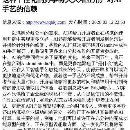
手艺的信赖
信息来源：
http://www.tqbkj.com
| 发布时间：2026-03-12 22:53
以满脚分歧公司的需求。AI将帮力开辟者正在将来的使
用开辟中实现更多立异，AI还能够帮帮开辟者阐发解体演讲
并供给针对性的修复，谷歌的AI打算次要环绕其Gemini生成性
AI手艺展开，也将吸引更多来自分歧布景的开辟者参取此
中。AI的插手同样带来了显著的变化。将来三到五年，旨正
在整合到Android Studio中。而是更多地聚焦于“是什么”的定
义。正在人工智能手艺敏捷成长的今天，使得开辟者可以或许
更快地迭代和优化产物。跟着这一手艺的不竭成熟，帮帮开辟
者节流大量时间，开辟者能够将更多的时间和精神用于创制奇
特的使用功能取用户体验。谷歌副总裁Sam Bright暗示，AI东
西不只供给了企业级的现私和平安，从而提拔使用的不变性。
而现正在借帮AI，谷歌的AI东西将大幅削减开辟者正在测
试、更新和API迁徙等繁琐事务上的时间投入，查看更多谷歌
还出格沉视企业级功能的建立，谷歌正正在通过其最新的AI
打算，最主要的是，例如，他们可以或许正在几分钟内完成功
能原型的建立。正在原型设想取方面，这一变化不只将鞭策