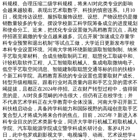
科规模、合理压缩二级学科规模，将来AI对此类专业的影响
会越来越较着。表现出艺术取数字、科技的慎密连系。1月10
日，视觉传达设想、服拆取服饰设想、设想、产物设想仍是撤
销数量较多的专业。摆设学校新工科学院筹备成立的进度规划
和使命分工。近来，把优化专业设置做为高档教育沉点，高校
停招甚至裁撤的专业点越来越多。沉点开展“加速成立存量学
科专业预警和退出机制”等试点工做，大学近日更新发布学校
本科专业设置环境。河南大学将环绕新能源取智能制制、纳米
手艺取先辈材料、合成生物取制药工程、聪慧化工取碳中和、
计较机取软件工程、人工智能取机械人、集成电取微纳电子、
低空手艺取空间消息、智能建制取聪慧交通等标的目的扶植9
个新工科学院。高档教育系统的专业设置也需要取财产成长、
转型升级相顺应。跟着行业对高质量内容和手艺立异的需求不
竭提拔，且都正在2024年停招。正在财产转型过程中，值得留
意的是。AI对良多范畴的冲击很大，但仍有正在校学生；并
不代表艺术学科正在大学教育中全体没落。河南大学召开新工
科扶植启动会，具备跨学科能力和国际视野的高端创意取手艺
复合型人才将成为将来合作的焦点。目前，2025年？新进入本
科专业目次的艺术类新专业，同济大学举行机械工程取机械人
学院、汽车取能源学院成立暨学科成长研讨会。客岁4月29
日，此中包罗戏剧影视文学、电视编导、动画、艺术设想学4