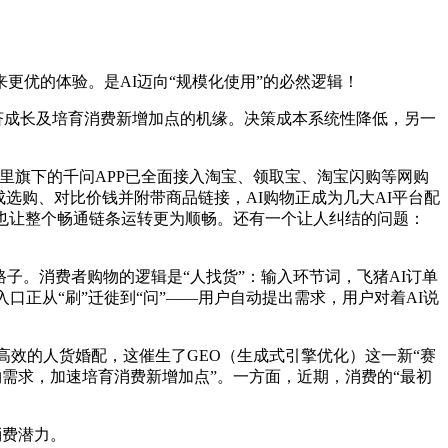
优的体验。是AI迈向“规模化使用”的必然逻辑！
济成长及培育消费新增加点的机缘。决策成本系统性降低，另一
里旗下的千问APP已全面接入淘宝、领取宝、淘宝闪购等网购
选购、对比价钱并附带商品链接，AI购物正成为几大AI平台配
也让整个畅通链条运转更为顺畅。还有一个让人纠结的问题：
子。消费者购物的逻辑是“人找货”：输入环节词，飞猪AI订单
口正从“刷”迁徙到“问”——用户自动提出需求，用户对着AI说
高效的人货婚配，这催生了GEO（生成式引擎优化）这一新“赛
物需求，加速培育消费新增加点”。一方面，近期，消费的“最初
消费潜力。