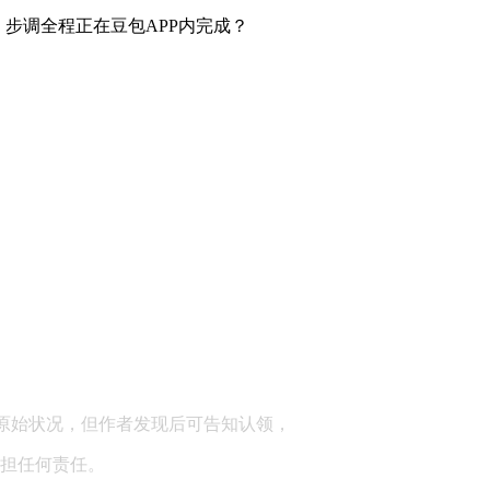
。步调全程正在豆包APP内完成？
顾问：陕西润丰律师事务所
原始状况，但作者发现后可告知认领，
担任何责任。