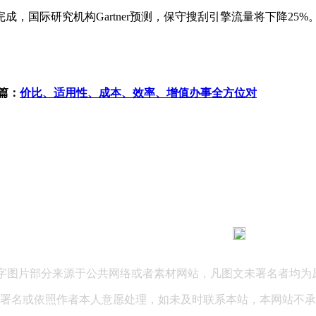
际研究机构Gartner预测，保守搜刮引擎流量将下降25%
篇：
价比、适用性、成本、效率、增值办事全方位对
183 9181 6005
客服热线：
03 公司地址：陕西省咸阳市秦都区世纪大道华宇双子星A座 法律
文字图片部分来源于公共网络或者素材网站，凡图文未署名者均为
署名或依照作者本人意愿处理，如未及时联系本站，本网站不承