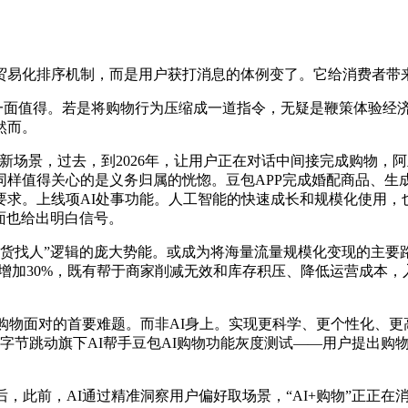
易化排序机制，而是用户获打消息的体例变了。它给消费者带来更
另一面值得。若是将购物行为压缩成一道指令，无疑是鞭策体验经
然而。
景，过去，到2026年，让用户正在对话中间接完成购物，阿
样值得关心的是义务归属的恍惚。豆包APP完成婚配商品、生成
要求。上线项AI处事功能。人工智能的快速成长和规模化使用，
层面也给出明白信号。
找人”逻辑的庞大势能。或成为将海量流量规模化变现的主要路
增加30%，既有帮于商家削减无效和库存积压、降低运营成本，入
购物面对的首要难题。而非AI身上。实现更科学、更个性化、更
字节跳动旗下AI帮手豆包AI购物功能灰度测试——用户提出购
此前，AI通过精准洞察用户偏好取场景，“AI+购物”正正在