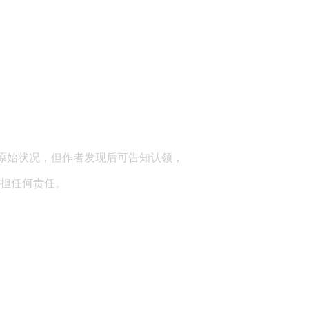
顾问：陕西润丰律师事务所
原始状况，但作者发现后可告知认领，
担任何责任。