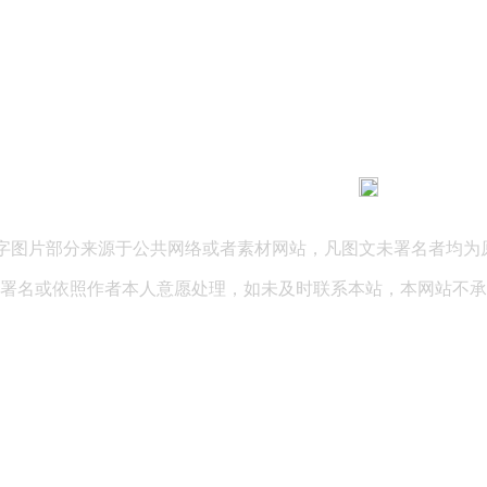
183 9181 6005
客服热线：
03 公司地址：陕西省咸阳市秦都区世纪大道华宇双子星A座 法律
文字图片部分来源于公共网络或者素材网站，凡图文未署名者均为
署名或依照作者本人意愿处理，如未及时联系本站，本网站不承