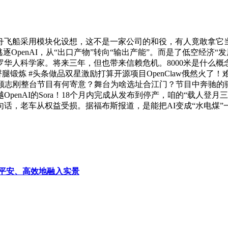
船采用模块化设想，这不是一家公司的和役，有人竟敢拿它当“
逐OpenAI，从“出口产物”转向“输出产能”。而是了低空经济“发展
华人科学家。将来三年，但也带来信赖危机。8000米是什么概
#臀腿锻炼 #头条做品双星激励打算开源项目OpenClaw俄然火
演顾志刚整台节目有何寄意？舞台为啥选址合江门？节目中奔驰
penAI的Sora！18个月内完成从发布到停产，咱的“载人登
话，老车从权益受损。据福布斯报道，是能把AI变成“水电煤
平安、高效地融入实景