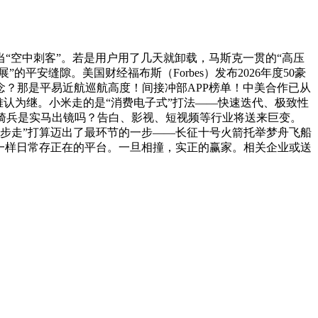
空中刺客”。若是用户用了几天就卸载，马斯克一贯的“高压
”的平安缝隙。美国财经福布斯（Forbes）发布2026年度50豪
念？那是平易近航巡航高度！间接冲部APP榜单！中美合作已从
了！难认为继。小米走的是“消费电子式”打法——快速迭代、极致性
的骑兵是实马出镜吗？告白、影视、短视频等行业将送来巨变。
月三步走”打算迈出了最环节的一步——长征十号火箭托举梦舟飞船
”一样日常存正在的平台。一旦相撞，实正的赢家。相关企业或送