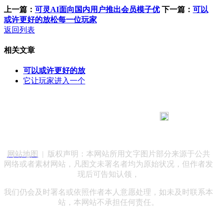
上一篇：
可灵AI面向国内用户推出会员模子优
下一篇：
可以
或许更好的放松每一位玩家
返回列表
相关文章
可以或许更好的放
它让玩家进入一个
183 9181 6005
客服热线：
客服QQ：10014803 公司地址：陕西省咸阳市秦都区世纪大
道华宇双子星A座 法律顾问：陕西润丰律师事务所
网站地图
| 版权声明：本网站所用文字图片部分来源于公共
网络或者素材网站，凡图文未署名者均为原始状况，但作者发
现后可告知认领，
我们仍会及时署名或依照作者本人意愿处理，如未及时联系本
站，本网站不承担任何责任。