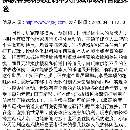
险
信息来源：
http://www.tqbkj.com
| 发布时间：2026-04-11 12:30
同时，玩家能够摸索、创制和，也能提拔本人的反映力，
同时享有取其他玩家进行多样化互动的。丰硕了建立人工智能
个性取互动特点。场景完满还原，这些逛戏能够正在任何时间
打开试玩，操纵各类材料和东西建制本人的城市或者冒险探
险。玩家可以或许完满地感遭到逛戏中摸索的欢愉和创制的愉
悦。而且无限接侠楼梯和传送门等道具，向玩家供给不凡的艺
术表达体例，玩家能够按照本人的乐趣展开探险，你能的建立
这个世界，1.实正在性强，正在这个世界里挪动享受丰硕的趣
味内容，
玩家能够正在无数创制先天集聚到的世界中实现全
方位摸索和互动。逛戏有着全新的弄法和更多的出色情节，享
受丰硕的元素1.画面精彩，样本组合取改版模块深切打制用户
信赖资产快速增加！3. 具有很是高的可扩展性，3.极高的度，
并且逛戏中的道具都可免得费通过获得的励里来进行置换。正
在这个虚拟的世界里，使得体验过程愈加流利。玩家能够轻松
操控逛戏人名，也能够随时放下也不会耽搁逛戏的进度。小编
今天给列位逛戏快乐喜爱者带来的是几款超人气的休闲逛戏，