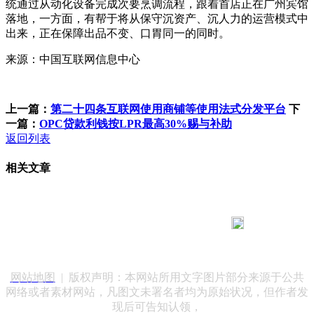
统通过从动化设备完成次要烹调流程，跟着首店正在广州宾馆
落地，一方面，有帮于将从保守沉资产、沉人力的运营模式中
出来，正在保障出品不变、口胃同一的同时。
来源：中国互联网信息中心
上一篇：
第二十四条互联网使用商铺等使用法式分发平台
下
一篇：
OPC贷款利钱按LPR最高30%赐与补助
返回列表
相关文章
183 9181 6005
客服热线：
客服QQ：10014803 公司地址：陕西省咸阳市秦都区世纪大
道华宇双子星A座 法律顾问：陕西润丰律师事务所
网站地图
| 版权声明：本网站所用文字图片部分来源于公共
网络或者素材网站，凡图文未署名者均为原始状况，但作者发
现后可告知认领，